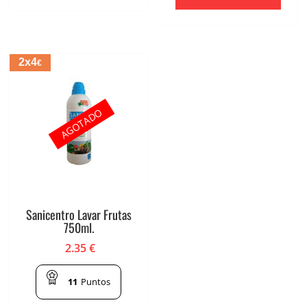
2x4
€
AGOTADO
Sanicentro Lavar Frutas
750ml.
2.35
€
11
Puntos