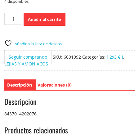
4 disponibles
Lavandera
Añadir al carrito
lejia
blanca
lavadora
2
Añadir a la lista de deseos
Litros
cantidad
Seguir comprando
SKU:
6001092
Categorías:
[ 2x3 € ]
,
LEJIAS Y AMONIACOS
Descripción
Valoraciones (0)
Descripción
8437014202076
Productos relacionados