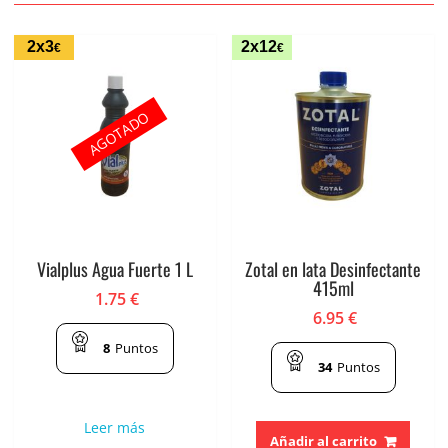
2x3
2x12
€
€
AGOTADO
Vialplus Agua Fuerte 1 L
Zotal en lata Desinfectante
415ml
1.75
€
6.95
€
8
Puntos
34
Puntos
Leer más
Añadir al carrito