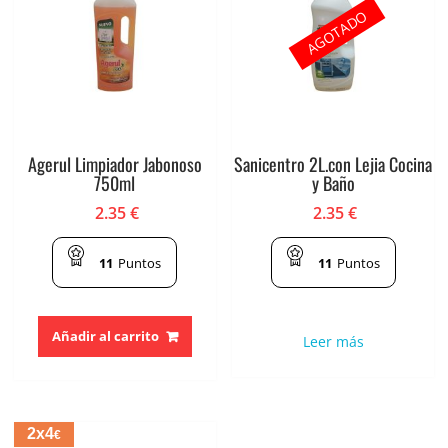
AGOTADO
Agerul Limpiador Jabonoso
Sanicentro 2L.con Lejia Cocina
750ml
y Baño
2.35
€
2.35
€
11
Puntos
11
Puntos
Añadir al carrito
Leer más
2x4
€