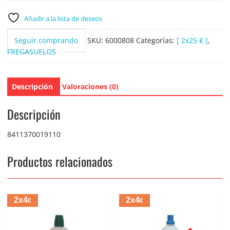
Multiusos
5
Añadir a la lista de deseos
Litros
cantidad
Seguir comprando
SKU:
6000808
Categorías:
[ 2x25 € ]
,
FREGASUELOS
Descripción
Valoraciones (0)
Descripción
8411370019110
Productos relacionados
2x4
2x4
€
€