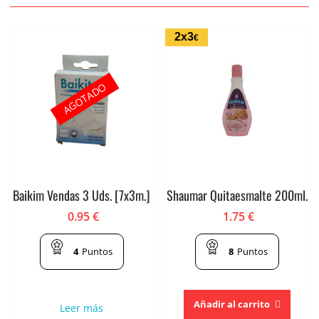
2x3
€
AGOTADO
Baikim Vendas 3 Uds. [7x3m.]
Shaumar Quitaesmalte 200ml.
0.95
€
1.75
€
4
Puntos
8
Puntos
Añadir al carrito
Leer más