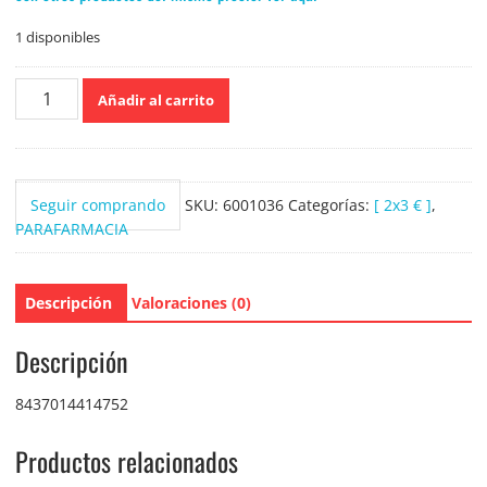
1 disponibles
Laiol
Añadir al carrito
Biocosmetics
Gel
Higienizante
de
Seguir comprando
SKU:
6001036
Categorías:
[ 2x3 € ]
,
manos
PARAFARMACIA
500ml
cantidad
Descripción
Valoraciones (0)
Descripción
8437014414752
Productos relacionados