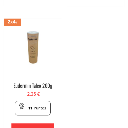
2x4
€
Eudermin Talco 200g
2.35
€
11
Puntos