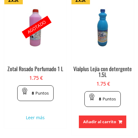
2x3
2x3
€
€
AGOTADO
Zotal Rosado Perfumado 1 L
Vialplus Lejia con detergente
1.5L
1.75
€
1.75
€
8
Puntos
8
Puntos
Leer más
Añadir al carrito