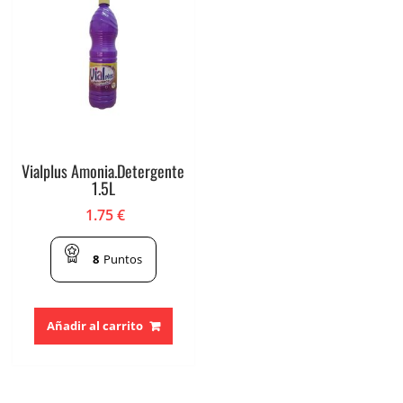
Vialplus Amonia.Detergente
1.5L
1.75
€
8
Puntos
Añadir al carrito