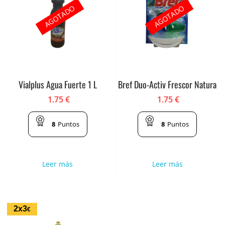
AGOTADO
AGOTADO
Vialplus Agua Fuerte 1 L
Bref Duo-Activ Frescor Natura
1.75
€
1.75
€
8
Puntos
8
Puntos
Leer más
Leer más
2x3
€