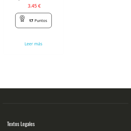
3.45
€
17
Puntos
Leer más
Textos Legales