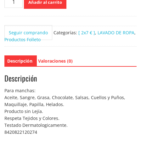
Añadir al carrito
7
Sin
Manchas
Azul
Seguir comprando
Categorías:
[ 2x7 € ]
,
LAVADO DE ROPA
,
Pistola
Productos Folleto
650ml.
cantidad
Descripción
Valoraciones (0)
Descripción
Para manchas:
Aceite, Sangre, Grasa, Chocolate, Salsas, Cuellos y Puños,
Maquillaje, Papilla, Helados.
Producto sin Lejía.
Respeta Tejidos y Colores.
Testado Dermatologicamente.
8420822120274