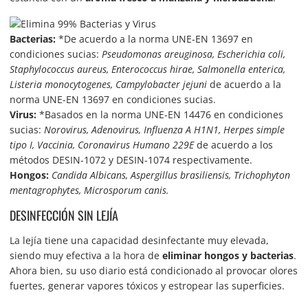
Bacterias:
*De acuerdo a la norma UNE-EN 13697 en
condiciones sucias:
Pseudomonas areuginosa, Escherichia coli,
Staphylococcus aureus, Enterococcus hirae, Salmonella enterica,
Listeria monocytogenes, Campylobacter jejuni
de acuerdo a la
norma UNE-EN 13697 en condiciones sucias.
Virus:
*Basados en la norma UNE-EN 14476 en condiciones
sucias:
Norovirus, Adenovirus, Influenza A H1N1, Herpes simple
tipo I, Vaccinia, Coronavirus Humano 229E
de acuerdo a los
métodos DESIN-1072 y DESIN-1074 respectivamente.
Hongos:
Candida Albicans, Aspergillus brasiliensis, Trichophyton
mentagrophytes, Microsporum canis.
DESINFECCIÓN SIN LEJÍA
La lejía tiene una capacidad desinfectante muy elevada,
siendo muy efectiva a la hora de
eliminar hongos y bacterias
.
Ahora bien, su uso diario está condicionado al provocar olores
fuertes, generar vapores tóxicos y estropear las superficies.