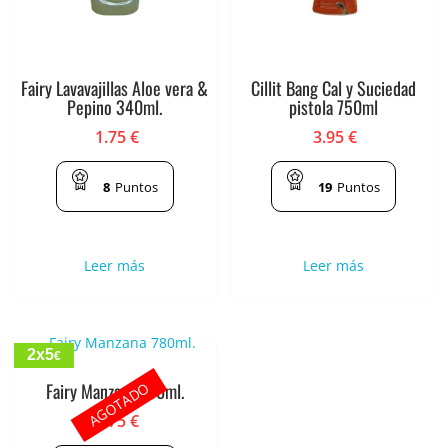
Fairy Lavavajillas Aloe vera &
Cillit Bang Cal y Suciedad
Pepino 340ml.
pistola 750ml
1.75
€
3.95
€
8
Puntos
19
Puntos
Leer más
Leer más
2x5
€
AGOTADO
Fairy Manzana 780ml.
2.75
€