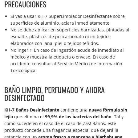
PRECAUCIONES
Si vas a usar KH-7 SuperLimpiador Desinfectante sobre
superficies de aluminio, aclara inmediatamente.
No se debe aplicar en superficies barnizadas, pintadas al
esmalte, plásticos de policarbonato ni en tejidos
elaborados con lana, piel o tejidos teñidos.
No ingerir. En caso de ingestión acude de inmediato al
médico y muestra la etiqueta o envase. En caso de
accidente consultar al Servicio Médico de Información
Toxicológica
BAÑO LIMPIO, PERFUMADO Y AHORA
DESINFECTADO
KH-7 Baños Desinfectante
contiene una
nueva fórmula sin
lejía
que elimina el
99,9% de las bacterias del baño
. Tal y
como sucede en el caso de el caso de Zas! Baños, este
producto concede una fragancia especial que dejará la
estancia con un
aroma fresco a manzana y hierbabuena
.