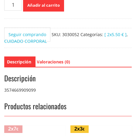
Johnsons
Añadir al carrito
Baby
Aceite
500ml.
cantidad
Seguir comprando
SKU:
3030052
Categorías:
[ 2x5.50 € ]
,
CUIDADO CORPORAL
Descripción
Valoraciones (0)
Descripción
3574669909099
Productos relacionados
2x7
2x3
€
€