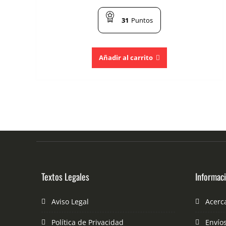
31
Puntos
Añadir al carrito
Textos Legales
Informac
Aviso Legal
Acerc
Política de Privacidad
Envío