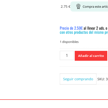
2.75
€
Compra este artí
Precio de 2.50€
al llevar 2 uds. 
con otros productos del mismo pre
1 disponibles
Instituto
Añadir al carrito
Español
Urea
Crema
Reparadora
Seguir comprando
SKU:
3
150ml.
cantidad