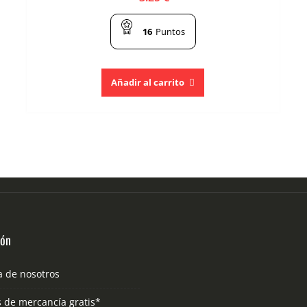
16
Puntos
Añadir al carrito
ión
a de nosotros
s de mercancía gratis*