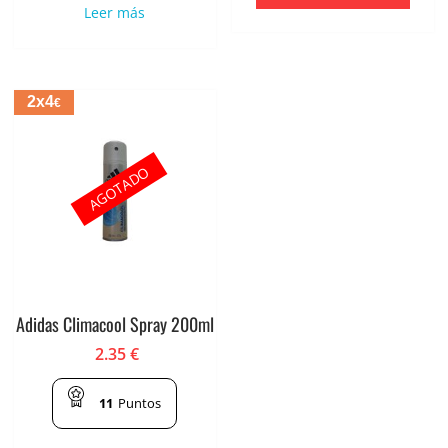
Leer más
2x4
€
AGOTADO
Adidas Climacool Spray 200ml
2.35
€
11
Puntos