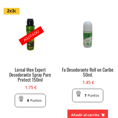
2x3
€
AGOTADO
Loreal Men Expert
Fa Desodorante Roll on Caribe
Desodorante Spray Pure
50ml.
Protect 150ml
1.45
€
1.75
€
7
Puntos
8
Puntos
Añadir al carrito