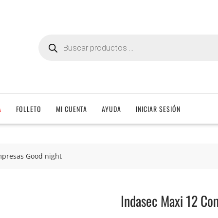
Búsqueda
de
productos
A
FOLLETO
MI CUENTA
AYUDA
INICIAR SESIÓN
mpresas Good night
Indasec Maxi 12 Co