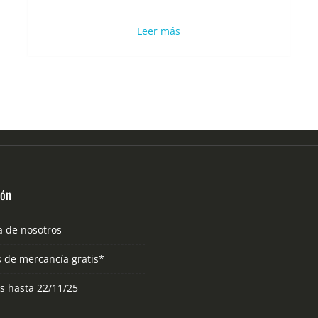
Leer más
ión
a de nosotros
s de mercancía gratis*
as hasta 22/11/25