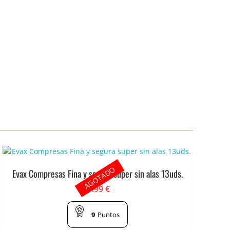
AGOTADO
Evax Compresas Fina y segura super sin alas 13uds.
1.99
€
9
Puntos