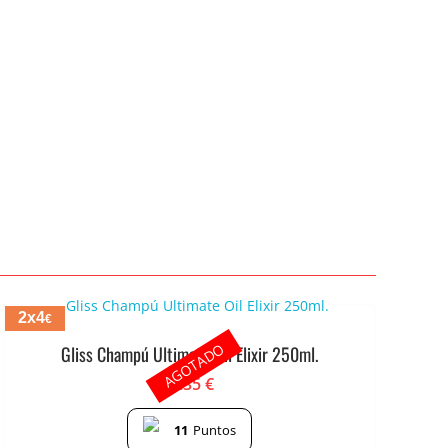
2x4
€
AGOTADO
Gliss Champú Ultimate Oil Elixir 250ml.
2.35
€
11
Puntos