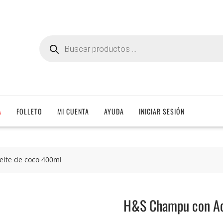
Búsqueda
de
productos
A
FOLLETO
MI CUENTA
AYUDA
INICIAR SESIÓN
ite de coco 400ml
H&S Champu con Ac