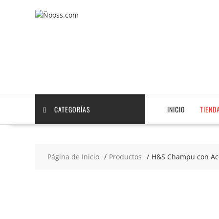
Saltar
contenido
CATEGORÍAS
INICIO
TIEND
Página de Inicio
Productos
H&S Champu con Ace
2x8
€