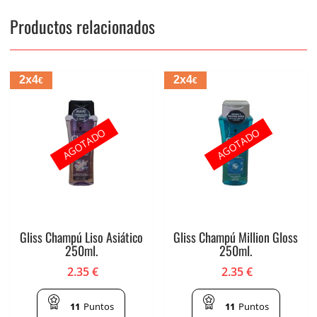
Productos relacionados
2x4
2x4
€
€
AGOTADO
AGOTADO
Gliss Champú Liso Asiático
Gliss Champú Million Gloss
250ml.
250ml.
2.35
€
2.35
€
11
Puntos
11
Puntos