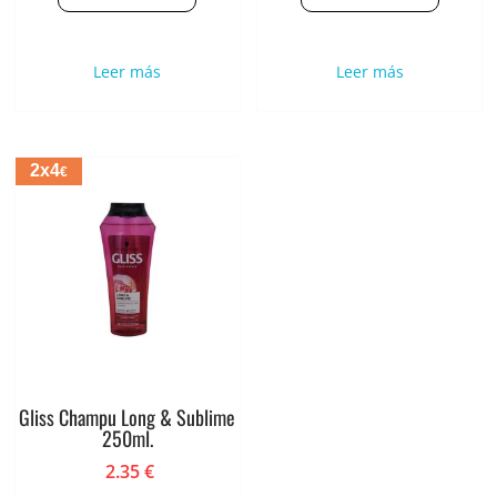
Leer más
Leer más
2x4
€
Gliss Champu Long & Sublime
250ml.
2.35
€