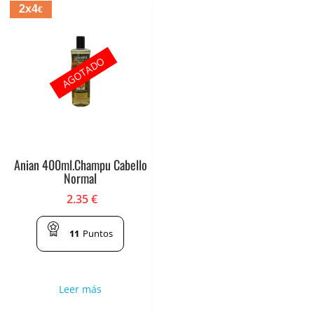
2x4
€
AGOTADO
Anian 400ml.Champu Cabello
Normal
2.35
€
11
Puntos
Leer más