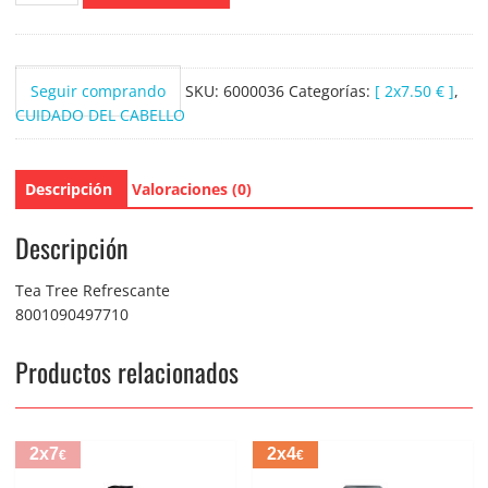
Arbol
de
Te
Seguir comprando
SKU:
6000036
Categorías:
[ 2x7.50 € ]
,
refrescante
CUIDADO DEL CABELLO
400ml.
cantidad
Descripción
Valoraciones (0)
Descripción
Tea Tree Refrescante
8001090497710
Productos relacionados
2x7
2x4
€
€