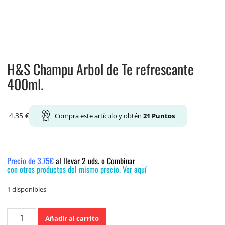
H&S Champu Arbol de Te refrescante
400ml.
4.35
€
Compra este artículo y obtén
21
Puntos
Precio de 3.75€
al llevar 2 uds. o Combinar
con otros productos del mismo precio. Ver aquí
1 disponibles
H&S
Añadir al carrito
Champu