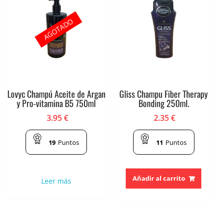
AGOTADO
Lovyc Champú Aceite de Argan
Gliss Champu Fiber Therapy
y Pro-vitamina B5 750ml
Bonding 250ml.
3.95
€
2.35
€
19
Puntos
11
Puntos
Añadir al carrito
Leer más