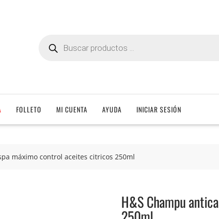
Búsqueda
de
productos
A
FOLLETO
MI CUENTA
AYUDA
INICIAR SESIÓN
a máximo control aceites citricos 250ml
H&S Champu anticas
250ml