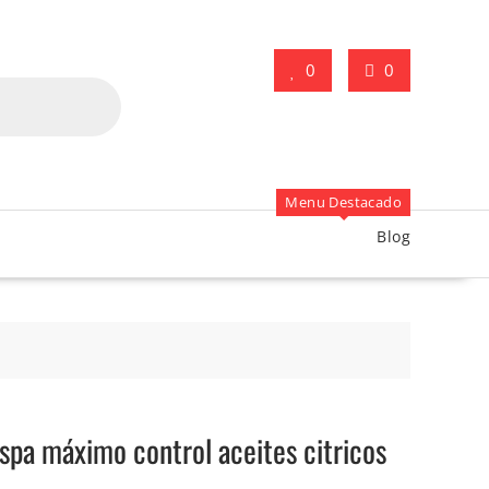
0
0
Menu Destacado
Blog
pa máximo control aceites citricos