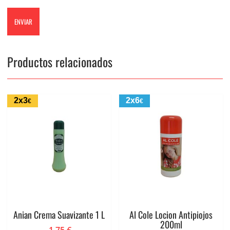
Productos relacionados
2x3
2x6
€
€
Anian Crema Suavizante 1 L
Al Cole Locion Antipiojos
200ml
1.75
€