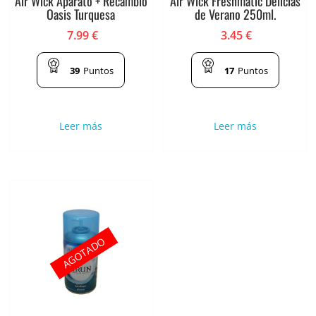
Air Wick Aparato + Recambio
Air Wick Freshmatic Delicias
Oasis Turquesa
de Verano 250ml.
7.99
€
3.45
€
39
Puntos
17
Puntos
Leer más
Leer más
AGOTADO