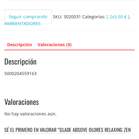
relaxing
zen
Seguir comprando
SKU:
3020031
Categorías:
[ 2x3.50 € ]
,
150grs
AMBIENTADORES
cantidad
Descripción
Valoraciones (0)
Descripción
5000204559163
Valoraciones
No hay valoraciones aún.
SÉ EL PRIMERO EN VALORAR “GLADE ABSOVE OLORES RELAXING ZEN