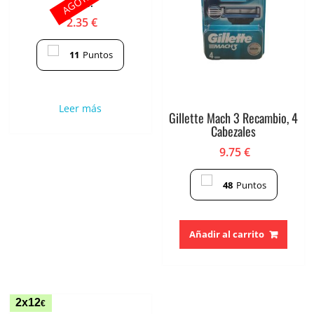
5uds.
2.35
€
11
Puntos
Leer más
Gillette Mach 3 Recambio, 4
Cabezales
9.75
€
48
Puntos
Añadir al carrito
2x12
€