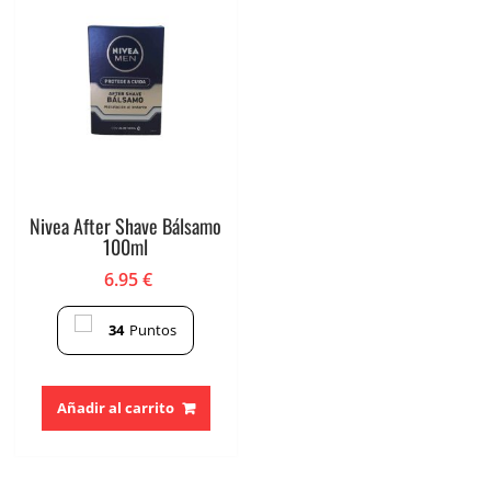
Nivea After Shave Bálsamo
100ml
6.95
€
34
Puntos
Añadir al carrito