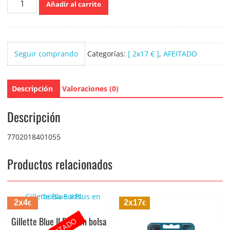
Añadir al carrito
Venus
Deluxe
Smooth
Swirl
Seguir comprando
Categorías:
[ 2x17 € ]
,
AFEITADO
maquina
+
1
Descripción
Valoraciones (0)
recambio
(
5
Descripción
laminas)
cantidad
7702018401055
Productos relacionados
2x4
2x17
€
€
Gillette Blue II Plus en bolsa
AGOTADO