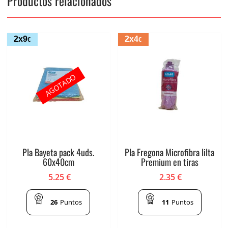
Productos relacionados
2x9
2x4
€
€
AGOTADO
Pla Bayeta pack 4uds.
Pla Fregona Microfibra lilta
60x40cm
Premium en tiras
5.25
€
2.35
€
26
Puntos
11
Puntos