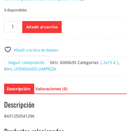
9 disponibles
Gaudens
Añadir al carrito
Cesta
de
la
Ropa
Añadir a la lista de deseos
color
Morado
Seguir comprando
SKU:
6000635
Categorías:
[ 2x15 € ]
,
30
Alm
,
UTENSILIOS LIMPIEZA
Litros
(P)
cantidad
Descripción
Valoraciones (0)
Descripción
8431250541296