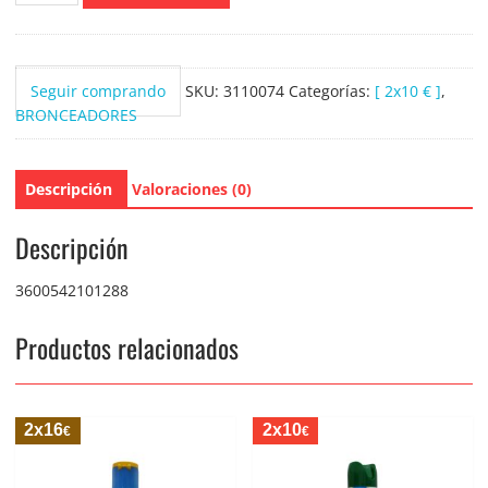
Solaire
Acqua
uv
Seguir comprando
SKU:
3110074
Categorías:
[ 2x10 € ]
,
Factor
BRONCEADORES
30
(150ml)
cantidad
Descripción
Valoraciones (0)
Descripción
3600542101288
Productos relacionados
2x16
2x10
€
€