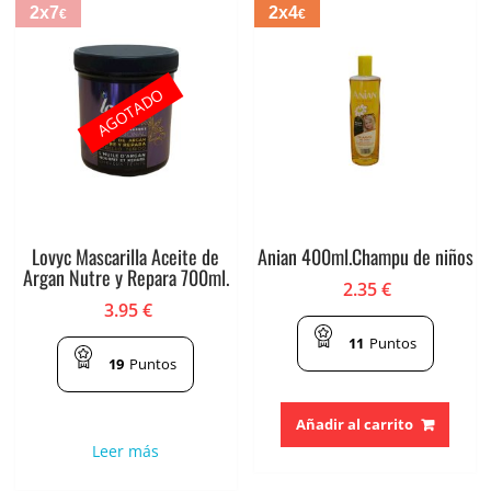
2x7
2x4
€
€
AGOTADO
Lovyc Mascarilla Aceite de
Anian 400ml.Champu de niños
Argan Nutre y Repara 700ml.
2.35
€
3.95
€
11
Puntos
19
Puntos
Añadir al carrito
Leer más