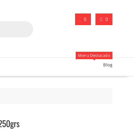
0
0
Menu Destacado
Blog
 250grs