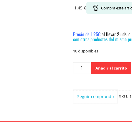
1.45
€
Compra este artí
Precio de 1.25€
al llevar 2 uds. 
con otros productos del mismo pre
10 disponibles
Flota
Añadir al carrito
Jabon
Pastilla
250grs
cantidad
Seguir comprando
SKU:
1