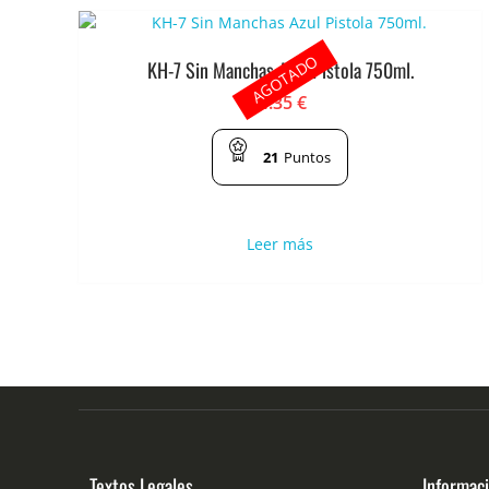
AGOTADO
KH-7 Sin Manchas Azul Pistola 750ml.
4.35
€
21
Puntos
Leer más
Textos Legales
Informac