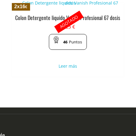
2x16
€
AGOTADO
Colon Detergente liquido Vanish Profesional 67 dosis
9.25
€
46
Puntos
Leer más
ión