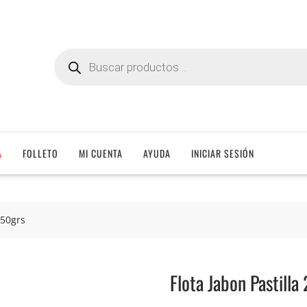
Búsqueda
de
productos
A
FOLLETO
MI CUENTA
AYUDA
INICIAR SESIÓN
250grs
Flota Jabon Pastilla