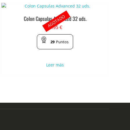
AGOTADO
Colon Capsulas Advanced 32 uds.
5.95
€
29
Puntos
Leer más