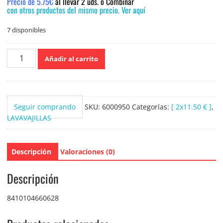
Precio de 5.75€
al llevar 2 uds. o Combinar
con otros productos del mismo precio. Ver aquí
7 disponibles
Finish
Añadir al carrito
lavavajillas
para
maquina
Classic
Seguir comprando
SKU:
6000950
Categorías:
[ 2x11.50 € ]
,
en
LAVAVAJILLAS
polvo
2
kilos
Descripción
Valoraciones (0)
cantidad
Descripción
8410104660628