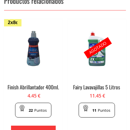
Productos relacionados
2x8
€
AGOTADO
Finish Abrillantador 400ml.
Fairy Lavavajillas 5 Litros
4.45
€
11.45
€
22
Puntos
11
Puntos