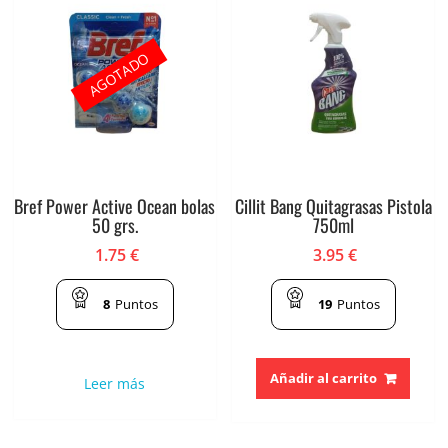
AGOTADO
Bref Power Active Ocean bolas
Cillit Bang Quitagrasas Pistola
50 grs.
750ml
1.75
€
3.95
€
8
Puntos
19
Puntos
Añadir al carrito
Leer más