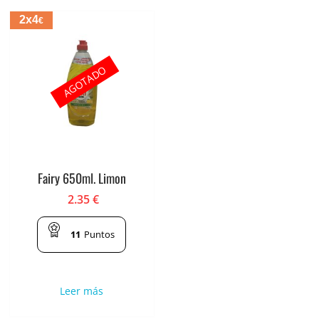
2x4
€
AGOTADO
Fairy 650ml. Limon
2.35
€
11
Puntos
Leer más