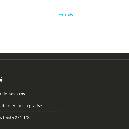
Leer más
ión
a de nosotros
s de mercancía gratis*
as hasta 22/11/25