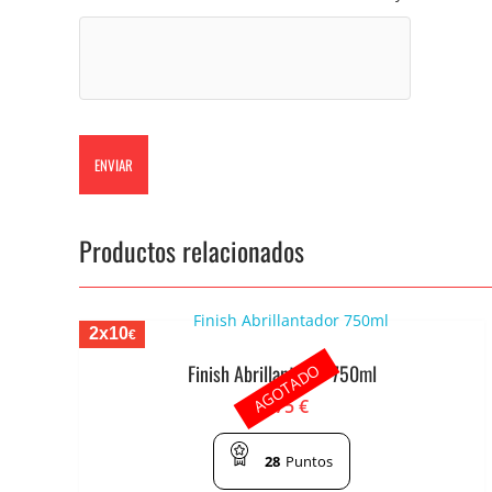
Productos relacionados
2x10
€
AGOTADO
Finish Abrillantador 750ml
5.75
€
28
Puntos