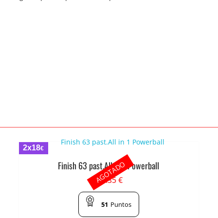
2x18
€
AGOTADO
Finish 63 past.All in 1 Powerball
10.35
€
51
Puntos