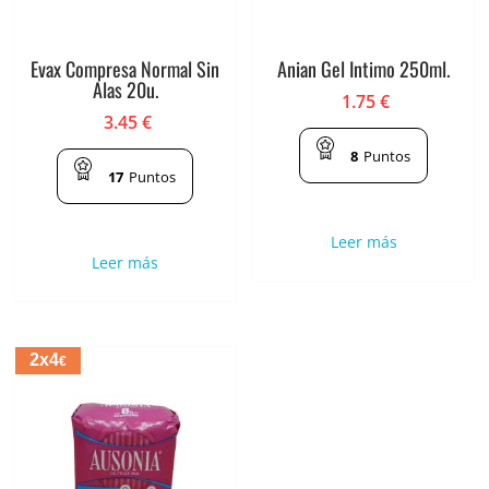
Evax Compresa Normal Sin
Anian Gel Intimo 250ml.
Alas 20u.
1.75
€
3.45
€
8
Puntos
17
Puntos
Leer más
Leer más
2x4
€