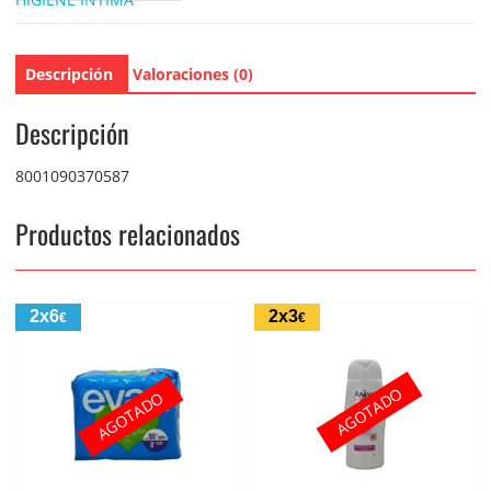
Descripción
Valoraciones (0)
Descripción
8001090370587
Productos relacionados
2x6
2x3
€
€
AGOTADO
AGOTADO