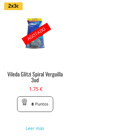
2x3
€
AGOTADO
Vileda Glitzi Spiral Verguilla
3ud
1.75
€
8
Puntos
Leer más