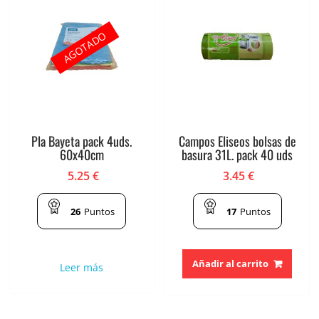
AGOTADO
Pla Bayeta pack 4uds.
Campos Eliseos bolsas de
60x40cm
basura 31L. pack 40 uds
5.25
€
3.45
€
26
Puntos
17
Puntos
Añadir al carrito
Leer más