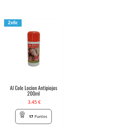
2x6
€
Al Cole Locion Antipiojos
200ml
3.45
€
17
Puntos