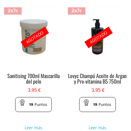
2x7
2x7
€
€
AGOTADO
AGOTADO
Sanitising 700ml Mascarilla
Lovyc Champú Aceite de Argan
del pelo
y Pro-vitamina B5 750ml
3.95
€
3.95
€
19
Puntos
19
Puntos
Leer más
Leer más