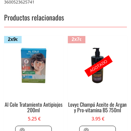
3600523625741
Productos relacionados
2x9
2x7
€
€
AGOTADO
Al Cole Tratamiento Antipiojos
Lovyc Champú Aceite de Argan
200ml
y Pro-vitamina B5 750ml
5.25
€
3.95
€