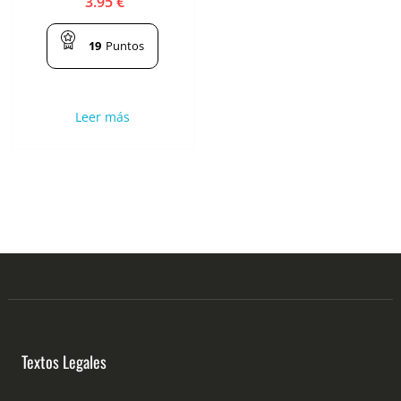
3.95
€
19
Puntos
Leer más
Textos Legales