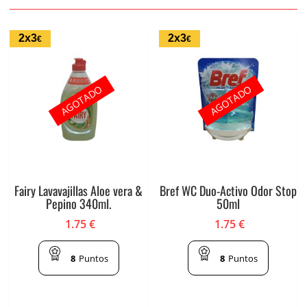
2x3
2x3
€
€
AGOTADO
AGOTADO
Fairy Lavavajillas Aloe vera &
Bref WC Duo-Activo Odor Stop
Pepino 340ml.
50ml
1.75
€
1.75
€
8
Puntos
8
Puntos