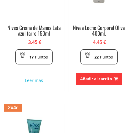
Nivea Crema de Manos Lata
Nivea Leche Corporal Oliva
azul tarro 150ml
400ml.
3.45
€
4.45
€
17
Puntos
22
Puntos
Añadir al carrito
Leer más
2x4
€