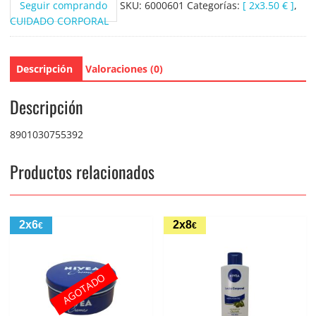
Seguir comprando
SKU:
6000601
Categorías:
[ 2x3.50 € ]
,
CUIDADO CORPORAL
Descripción
Valoraciones (0)
Descripción
8901030755392
Productos relacionados
2x6
2x8
€
€
AGOTADO