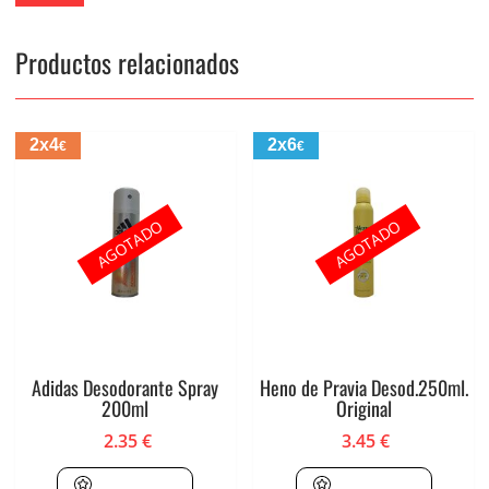
Productos relacionados
2x4
2x6
€
€
AGOTADO
AGOTADO
Adidas Desodorante Spray
Heno de Pravia Desod.250ml.
200ml
Original
2.35
€
3.45
€