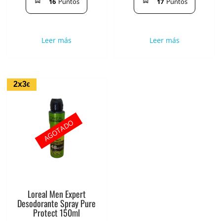
16
Puntos
17
Puntos
Leer más
Leer más
2x3
€
AGOTADO
Loreal Men Expert
Desodorante Spray Pure
Protect 150ml