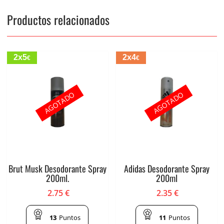
Productos relacionados
2x5
2x4
€
€
AGOTADO
AGOTADO
Brut Musk Desodorante Spray
Adidas Desodorante Spray
200ml.
200ml
2.75
€
2.35
€
13
Puntos
11
Puntos