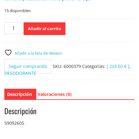
15 disponibles
Dove
Añadir al carrito
Desodorante
Roll
on
Extra
Añadir a la lista de deseos
Fresh
Men
Seguir comprando
SKU:
6000379
Categorías:
[ 2x3.50 € ]
,
50ml.
DESODORANTE
cantidad
Descripción
Valoraciones (0)
Descripción
59092605