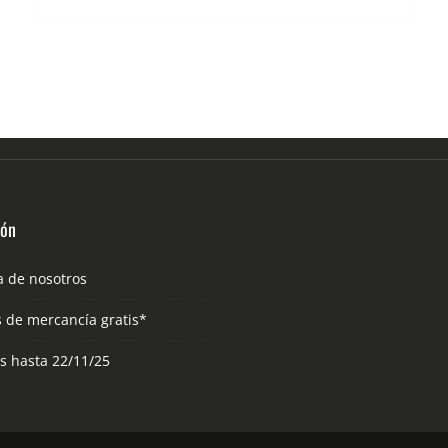
ión
a de nosotros
s de mercancía gratis*
as hasta 22/11/25