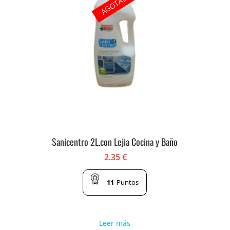
AGOTADO
Sanicentro 2L.con Lejia Cocina y Baño
2.35
€
11
Puntos
Leer más