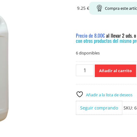
9.25
€
Compra este artí
Precio de 8.00€
al llevar 2 uds. 
con otros productos del mismo pre
6 disponibles
Dobla
Añadir al carrito
Fregasuelos
Fucsia
5
Litros
Añadir a la lista de deseos
cantidad
Seguir comprando
SKU:
6