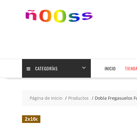
Saltar
contenido
CATEGORÍAS
INICIO
TIEND
Página de Inicio
Productos
Dobla Fregasuelos Fu
2x16
€