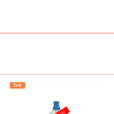
2x4
€