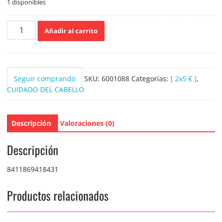
1 disponibles
Dicora
Añadir al carrito
Tinte
del
Pelo
nº5.25
Seguir comprando
SKU:
6001088
Categorías:
[ 2x5 € ]
,
Borgoña
CUIDADO DEL CABELLO
cantidad
Descripción
Valoraciones (0)
Descripción
8411869418431
Productos relacionados