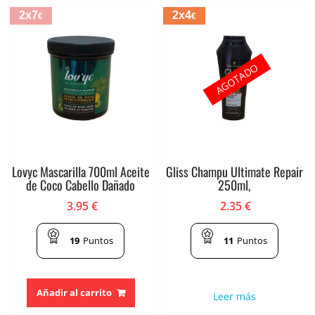
2x7
2x4
€
€
AGOTADO
Lovyc Mascarilla 700ml Aceite
Gliss Champu Ultimate Repair
de Coco Cabello Dañado
250ml,
3.95
€
2.35
€
19
Puntos
11
Puntos
Añadir al carrito
Leer más