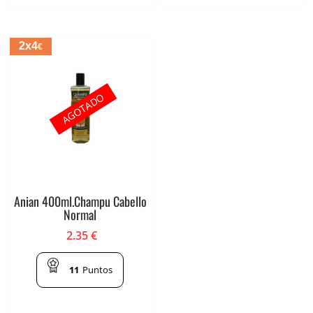
2x4
€
AGOTADO
Anian 400ml.Champu Cabello
Normal
2.35
€
11
Puntos