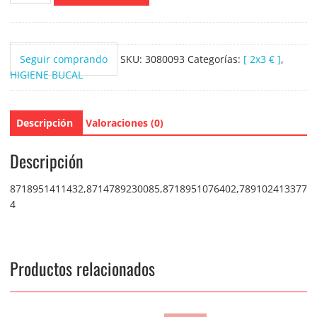
de
Dientes
Herbal
Seguir comprando
SKU:
3080093
Categorías:
[ 2x3 € ]
,
White
HIGIENE BUCAL
100ml.
cantidad
Descripción
Valoraciones (0)
Descripción
8718951411432,8714789230085,8718951076402,789102413377
4
Productos relacionados