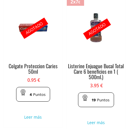
2x7
€
AGOTADO
AGOTADO
Colgate Proteccion Caries
Listerine Enjuague Bucal Total
50ml
Care 6 beneficios en 1 (
500ml.)
0.95
€
3.95
€
4
Puntos
19
Puntos
Leer más
Leer más