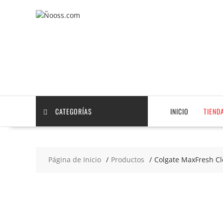
Saltar
contenido
CATEGORÍAS
INICIO
TIEND
Página de Inicio
Productos
Colgate MaxFresh C
2x4
€