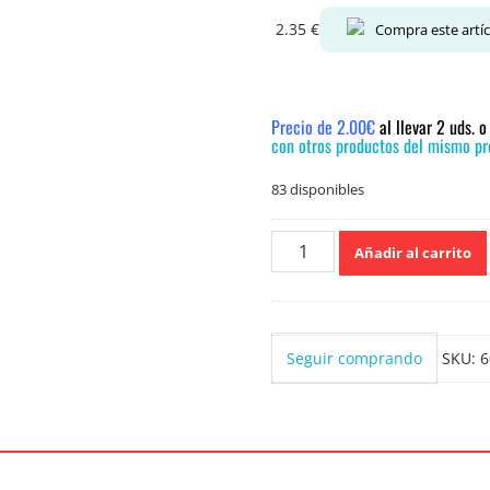
2.35
€
Compra este artí
Precio de 2.00€
al llevar 2 uds. 
con otros productos del mismo pre
83 disponibles
Colgate
Añadir al carrito
MaxFresh
Clean
mint
100ml
Seguir comprando
SKU:
6
cantidad