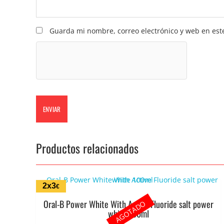
Guarda mi nombre, correo electrónico y web en est
Productos relacionados
2x3
€
Oral-B Power White With Active Fluoride salt power
AGOTADO
white 100ml