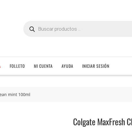
Búsqueda
de
productos
A
FOLLETO
MI CUENTA
AYUDA
INICIAR SESIÓN
lean mint 100ml
Colgate MaxFresh C