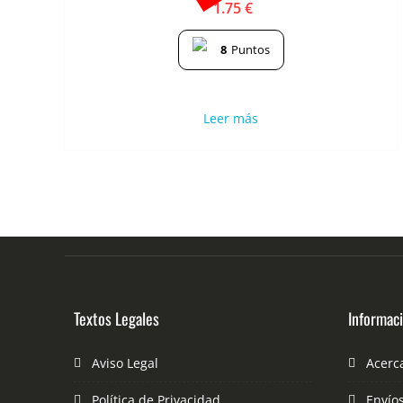
1.75
€
8
Puntos
Leer más
Textos Legales
Informac
Aviso Legal
Acerc
Política de Privacidad
Envío