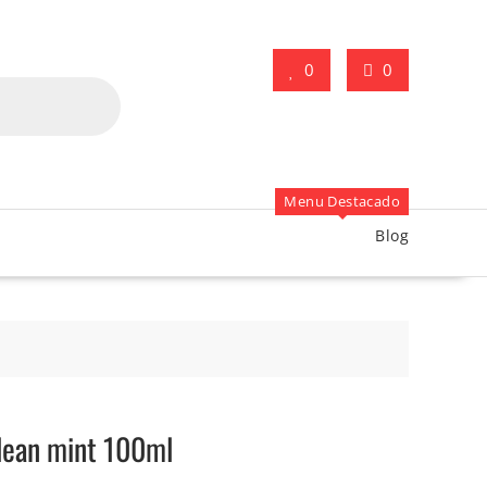
0
0
Menu Destacado
Blog
lean mint 100ml