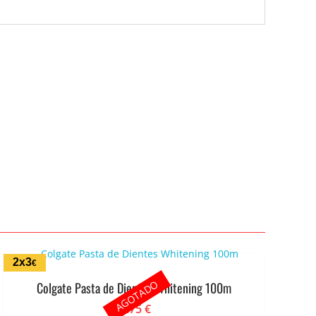
2x3
€
AGOTADO
Colgate Pasta de Dientes Whitening 100m
1.75
€