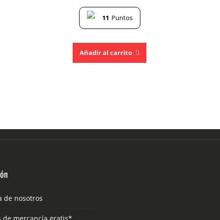
11
Puntos
Añadir al carrito
ión
a de nosotros
s de mercancía gratis*