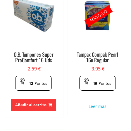
AGOTADO
O.B. Tampones Super
Tampax Compak Pearl
ProComfort 16 Uds
16u.Regular
2.59
€
3.95
€
12
Puntos
19
Puntos
Añadir al carrito
Leer más