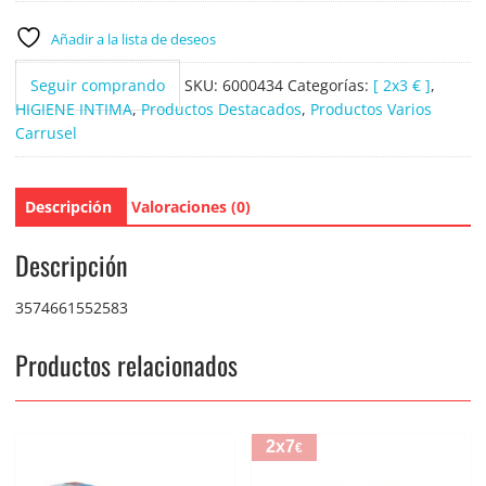
20
uds.
Añadir a la lista de deseos
cantidad
Seguir comprando
SKU:
6000434
Categorías:
[ 2x3 € ]
,
HIGIENE INTIMA
,
Productos Destacados
,
Productos Varios
Carrusel
Descripción
Valoraciones (0)
Descripción
3574661552583
Productos relacionados
2x7
€