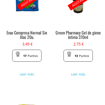
AGOTADO
AGOTADO
Evax Compresa Normal Sin
Green Pharmacy Gel de giene
Alas 20u.
íntima 370ml
3.45
€
2.75
€
17
Puntos
13
Puntos
Leer más
Leer más