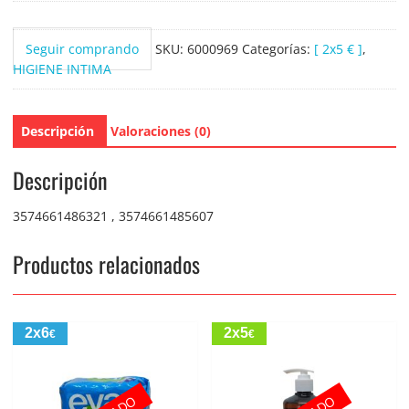
Normal
56
Seguir comprando
SKU:
6000969
Categorías:
[ 2x5 € ]
,
uds.
HIGIENE INTIMA
cantidad
Descripción
Valoraciones (0)
Descripción
3574661486321 , 3574661485607
Productos relacionados
2x6
2x5
€
€