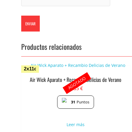
Productos relacionados
2x11
€
AGOTADO
Air Wick Aparato + Recambio Delicias de Verano
6.35
€
31
Puntos
Leer más