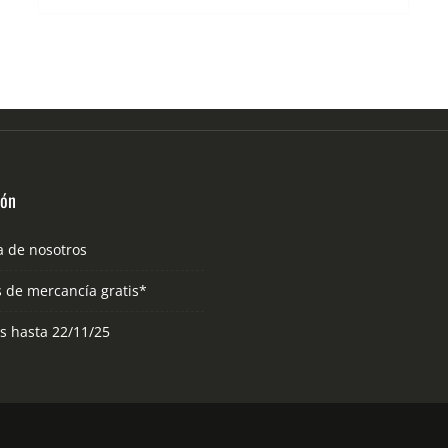
ión
a de nosotros
s de mercancía gratis*
as hasta 22/11/25