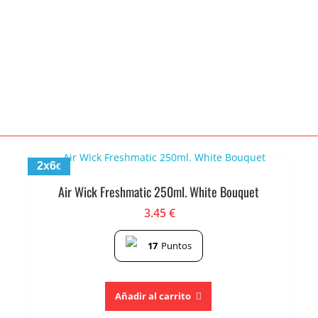
2x6
€
Air Wick Freshmatic 250ml. White Bouquet
3.45
€
17
Puntos
Añadir al carrito