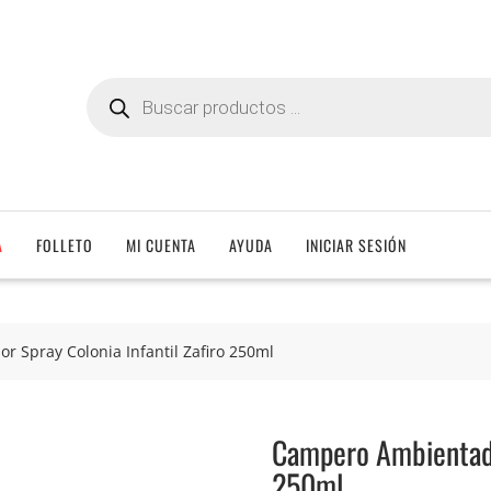
Búsqueda
de
productos
A
FOLLETO
MI CUENTA
AYUDA
INICIAR SESIÓN
 Spray Colonia Infantil Zafiro 250ml
Campero Ambientador
250ml