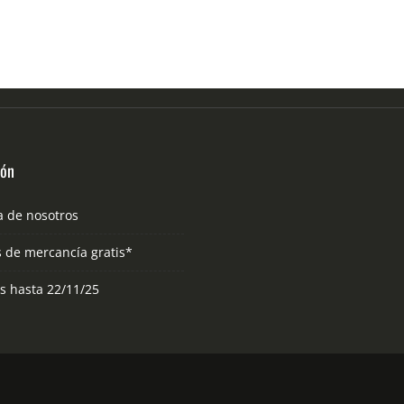
ión
a de nosotros
s de mercancía gratis*
as hasta 22/11/25