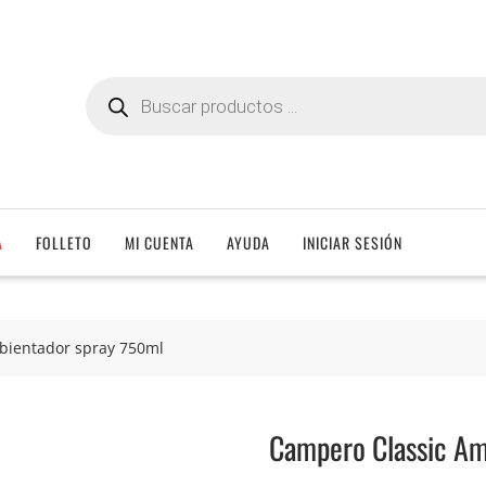
Búsqueda
de
productos
A
FOLLETO
MI CUENTA
AYUDA
INICIAR SESIÓN
bientador spray 750ml
Campero Classic Am