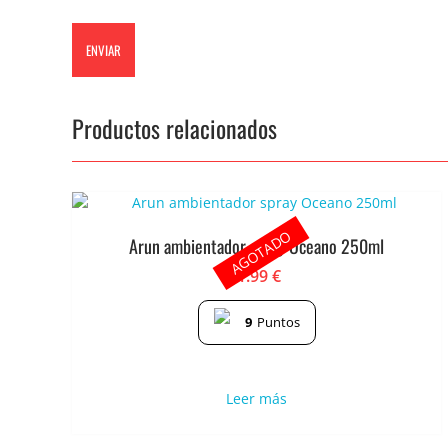
Productos relacionados
AGOTADO
Arun ambientador spray Oceano 250ml
1.99
€
9
Puntos
Leer más