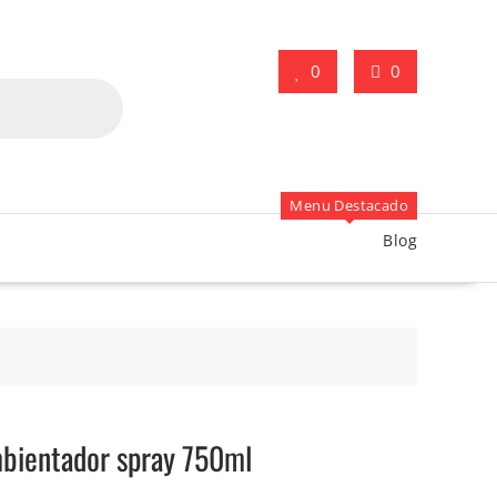
0
0
Menu Destacado
Blog
bientador spray 750ml