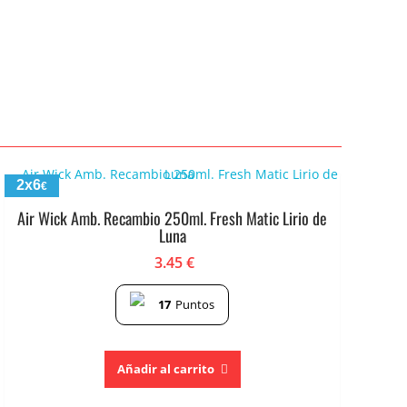
2x6
€
Air Wick Amb. Recambio 250ml. Fresh Matic Lirio de
Luna
3.45
€
17
Puntos
Añadir al carrito