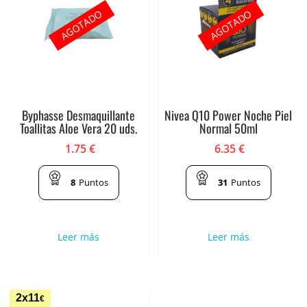
AGOTADO
AGOTADO
Byphasse Desmaquillante
Nivea Q10 Power Noche Piel
Toallitas Aloe Vera 20 uds.
Normal 50ml
1.75
€
6.35
€
8
Puntos
31
Puntos
Leer más
Leer más
2x11
€