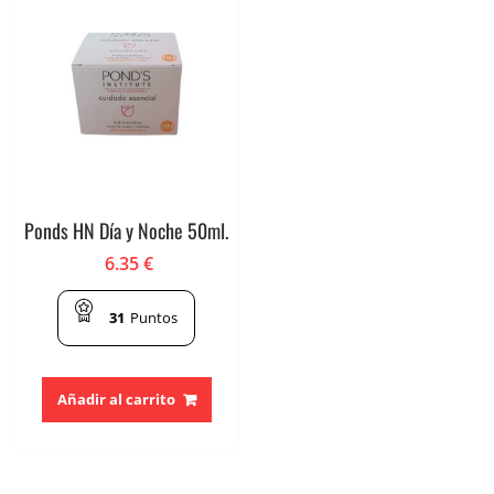
Ponds HN Día y Noche 50ml.
6.35
€
31
Puntos
Añadir al carrito