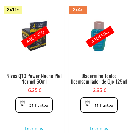
2x11
2x4
€
€
AGOTADO
AGOTADO
Nivea Q10 Power Noche Piel
Diadermine Tonico
Normal 50ml
Desmaquillador de Ojo 125ml
6.35
€
2.35
€
31
Puntos
11
Puntos
Leer más
Leer más