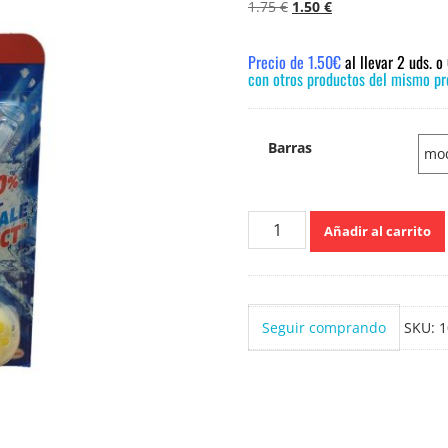
El
El
1.75
€
1.50
€
precio
precio
original
actual
Precio de 1.50€
al llevar 2 uds. 
era:
es:
con otros productos del mismo pre
1.75 €.
1.50 €.
Barras
Bref
Añadir al carrito
WC
Power
Aktiv
Lemon
Seguir comprando
SKU:
1
50
g
cantidad