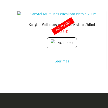
AGOTADO
Sanytol Multiusos eucalipto Pistola 750ml
3.25
€
16
Puntos
Leer más