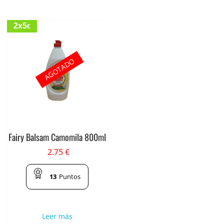
2x5
€
AGOTADO
Fairy Balsam Camomila 800ml
2.75
€
13
Puntos
Leer más