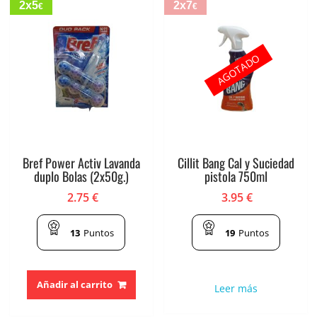
2x5
2x7
€
€
AGOTADO
Bref Power Activ Lavanda
Cillit Bang Cal y Suciedad
duplo Bolas (2x50g.)
pistola 750ml
2.75
€
3.95
€
13
Puntos
19
Puntos
Añadir al carrito
Leer más