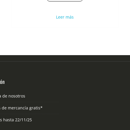
Leer más
ión
a de nosotros
s de mercancía gratis*
as hasta 22/11/25