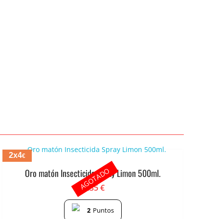
2x4
€
AGOTADO
Oro matón Insecticida Spray Limon 500ml.
2.35
€
2
Puntos