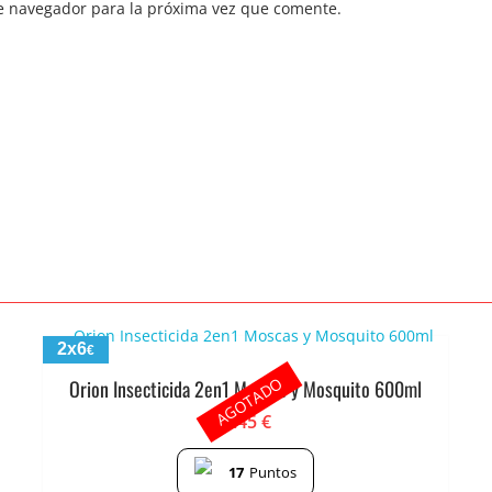
e navegador para la próxima vez que comente.
2x6
€
AGOTADO
Orion Insecticida 2en1 Moscas y Mosquito 600ml
3.45
€
17
Puntos