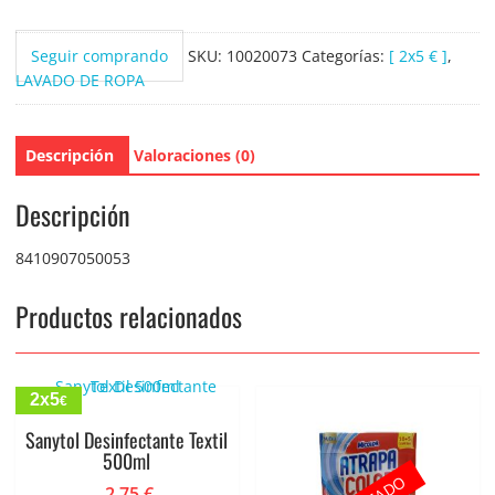
Seguir comprando
SKU:
10020073
Categorías:
[ 2x5 € ]
,
LAVADO DE ROPA
Descripción
Valoraciones (0)
Descripción
8410907050053
Productos relacionados
2x5
€
Sanytol Desinfectante Textil
500ml
2.75
€