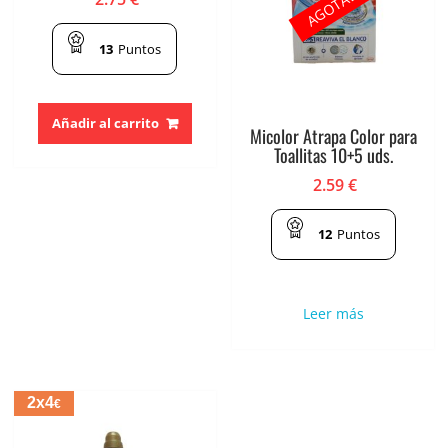
AGOTADO
13
Puntos
Añadir al carrito
Micolor Atrapa Color para
Toallitas 10+5 uds.
2.59
€
12
Puntos
Leer más
2x4
€