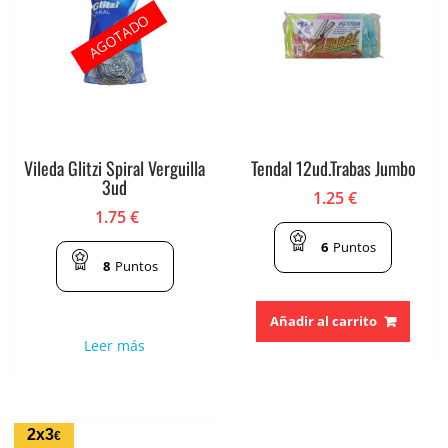
AGOTADO
Vileda Glitzi Spiral Verguilla
Tendal 12ud.Trabas Jumbo
3ud
1.25
€
1.75
€
6
Puntos
8
Puntos
Añadir al carrito
Leer más
2x3
€