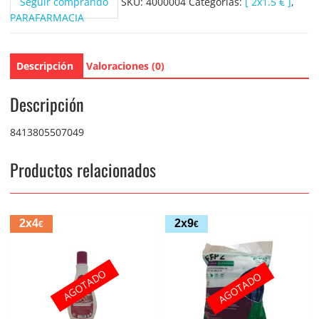
Seguir comprando
SKU:
4000004
Categorías:
[ 2x1.5 € ]
,
PARAFARMACIA
Descripción
Valoraciones (0)
Descripción
8413805507049
Productos relacionados
2x4
2x9
€
€
AGOTADO
AGOTADO